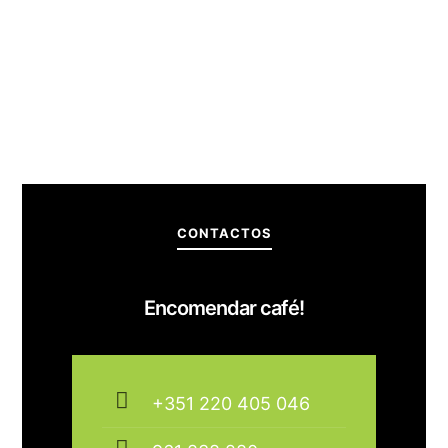
Copos bio -degradáveis - empresa sustentável
Sabor de excelência- melhoria das condições de
trabalho para os seus colaboradores e clientes
CONTACTOS
Encomendar café!
+351 220 405 046