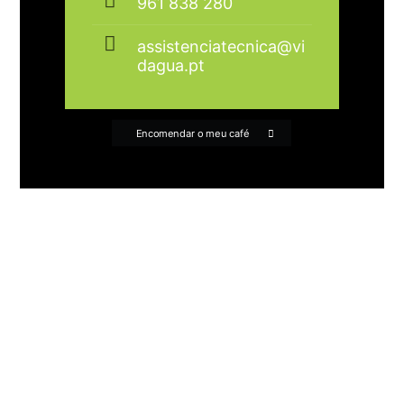
961 838 280
assistenciatecnica@vi
dagua.pt
Encomendar o meu café