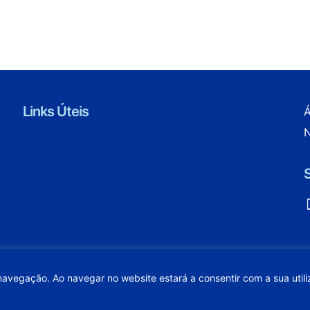
Links Úteis
Á
N
Recrutamento
Política de Privacidade
Política de Cookies
fa
 navegação. Ao navegar no website estará a consentir com a sua util
© 2023 Vidagua. Todos os direitos reservados.